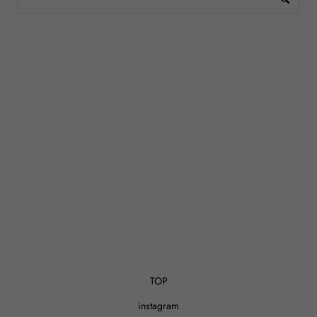
TOP
instagram