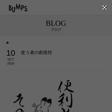

BLOG
ブログ
10
使う者の創造性
OCT
2020