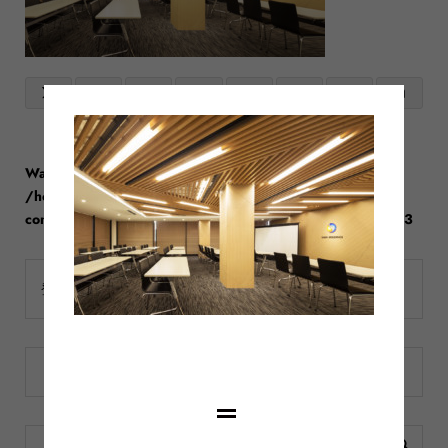
Warning
: Trying to access array offset on false in
/home/bumps/bumps.co.jp/public_html/wp-
content/themes/famous_tcd064/widget/ad.php
on line
43
登録されている記事はございません。
月を選択