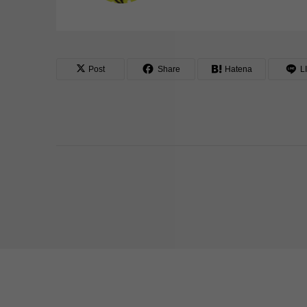
Post
Share
Hatena
L