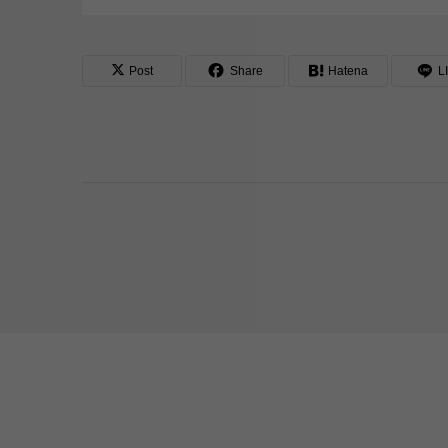
Post
Share
Hatena
L