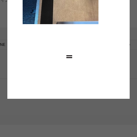
デザインからオブジェまで「ものづくり」のデザイン担当 24H＝楽しい
INE
RSS
feedly
Pin it
note