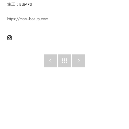
施工：BUMPS
https://maru-beauty.com


